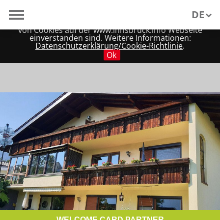
Wir verwenden Cookies, um unsere Webseite für Sie
DE
möglichst benutzerfreundlich zu gestalten. Wenn Sie
fortfahren, nehmen wir an, dass Sie mit der Verwendung
von Cookies auf der www.innsbruck.info Webseite
einverstanden sind. Weitere Informationen:
EN
Datenschutzerklärung/Cookie-Richtlinie
.
Ok
WELCOME CARD PARTNER