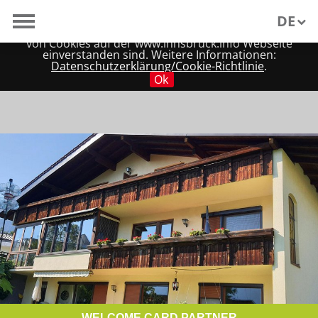
Wir verwenden Cookies, um unsere Webseite für Sie
DE
möglichst benutzerfreundlich zu gestalten. Wenn Sie
fortfahren, nehmen wir an, dass Sie mit der Verwendung
von Cookies auf der www.innsbruck.info Webseite
einverstanden sind. Weitere Informationen:
EN
Datenschutzerklärung/Cookie-Richtlinie
.
Ok
WELCOME CARD PARTNER